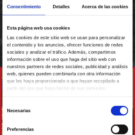
la ola. ¿La mejor parte? La disfrutas a tu ritmo y
Consentimiento
Detalles
Acerca de las cookies
cuando quieras, por eso es nuestra tentación
24/7. Parada obligada vengas de donde vengas y
Esta página web usa cookies
vayas donde vayas. Y ahora que estás babeando,
Las cookies de este sitio web se usan para personalizar
solo te queda elegir tu favorita.
el contenido y los anuncios, ofrecer funciones de redes
sociales y analizar el tráfico. Además, compartimos
información sobre el uso que haga del sitio web con
nuestros partners de redes sociales, publicidad y análisis
web, quienes pueden combinarla con otra información
que les haya proporcionado o que hayan recopilado a
partir del uso que haya hecho de sus servicios.
Selección
Necesarias
de
consentimiento
Preferencias