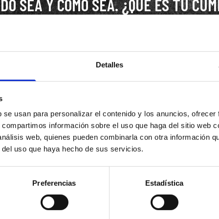
NDO SEA Y COMO SEA. ¿QUÉ ES TU CUM
LA CARRERA? SE CELEBRA. ¿QUÉ HA
ELEBRA TAMBIÉN. ¿QUÉ SIMPLEMENTE
A QUE TE VA A DAR ESTA! EN PAPIZZ
Detalles
Ú SOLO TE TENGAS QUE PREOCUPAR DE
TU GENTE. ¡VAMOS, QUE UN GIORNO ES 
s
b se usan para personalizar el contenido y los anuncios, ofrecer
s, compartimos información sobre el uso que haga del sitio web 
 análisis web, quienes pueden combinarla con otra información q
r del uso que haya hecho de sus servicios.
¿QUIERES SABER
?
Preferencias
Estadística
ESCRÍBENOS Y TE LO CONTAMOS TODO