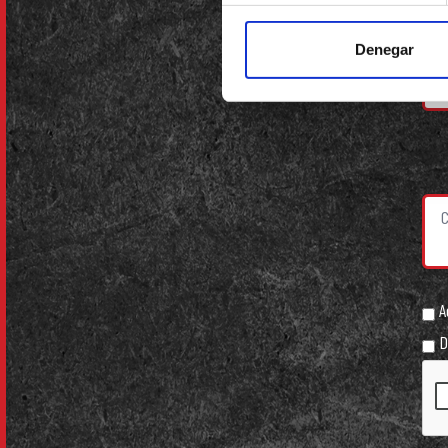
Denegar
A
De