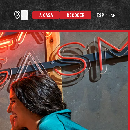
A CASA
RECOGER
ESP
ENG