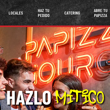
HAZ TU
ABRE TU
LOCALES
CATERING
PEDIDO
PAPIZZA
HAZLO