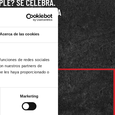
PLE? SE CELEBRA.
S SUSPENDIDO HASTA
 QUIERES FIESTA?
A NOS LO CURRAMOS
Acerca de las cookies
 DISFRUTAR DE TU
UN GIORNO!
 funciones de redes sociales
con nuestros partners de
ue les haya proporcionado o
Marketing
.