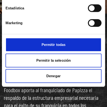
Estadística
Marketing
CON TODO EL
RESPALDO DE
Permitir todas
Papizza forma parte del grupo de restauración
Permitir la selección
organizada FoodBox que, a través de sus
diferentes marcas, tiene el objetivo de liderar el
Denegar
mercado de la restauración moderna en España.
Foodbox aporta al franquiciado de Papizza el
respaldo de la estructura empresarial necesaria
para el éxito de su franquicia en todos los