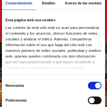
MODERNO Y ACTUAL
Consentimiento
Detalles
Acerca de las cookies
COMPETITIVO
VERSÁTIL
Esta página web usa cookies
ORIGINAL
Las cookies de este sitio web se usan para personalizar
el contenido y los anuncios, ofrecer funciones de redes
sociales y analizar el tráfico. Además, compartimos
información sobre el uso que haga del sitio web con
nuestros partners de redes sociales, publicidad y análisis
web, quienes pueden combinarla con otra información
que les haya proporcionado o que hayan recopilado a
partir del uso que haya hecho de sus servicios.
Selección
Necesarias
de
consentimiento
Preferencias