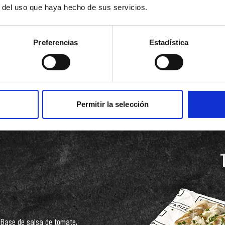
r del uso que haya hecho de sus servicios.
Preferencias
Estadística
Base de salsa de tomate, salsa
de carne, aceite oliva y perejil.
Permitir la selección
Base de salsa de tomate,