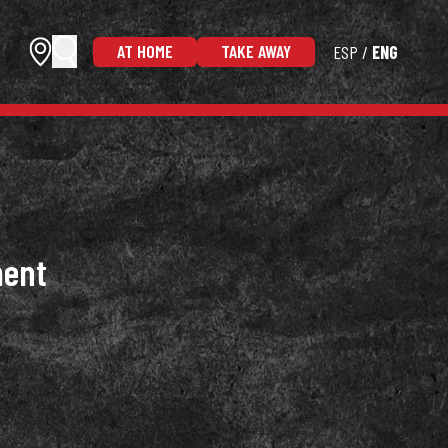
AT HOME
TAKE AWAY
ESP
ENG
ment